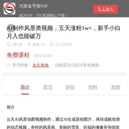
大路金手指VIP
马上加入
成为VIP，万G资源随心下载！
AI制作风景类视频，五天涨粉1w+，新手小白

月入也能破万

1章1课
/

热度 372
/

31人正在学
免费课程
原价 ¥0.00
学习时效 :
永久有效
|
自购买之日起计算有效期

简介
章节
评价
资料
老师
简介
云天
AI风景动图视频制作，通过AI生成原创图片，再转成航拍类
的动态视频，奇特的风景画、美丽的雪景、祈福的佛像等等统统