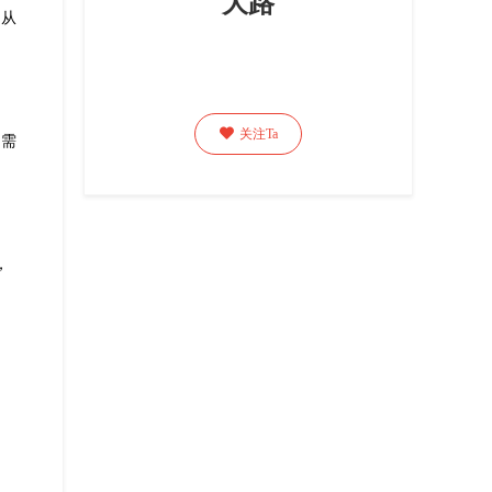
大路
，从

关注Ta
不需
，