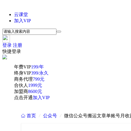
云课堂
加入VIP
登录
注册
快捷登录
年费VIP
199/年
终身VIP
399/永久
商务代理
799元
合伙人
1999元
加盟商
8600元
点击开通
加入VIP
首页
/
公众号
/
微信公众号搬运文章单账号月收益3
