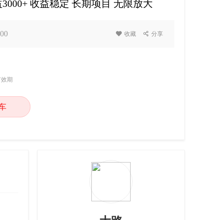
00+ 收益稳定 长期项目 无限放大
00

收藏

分享
有效期
车