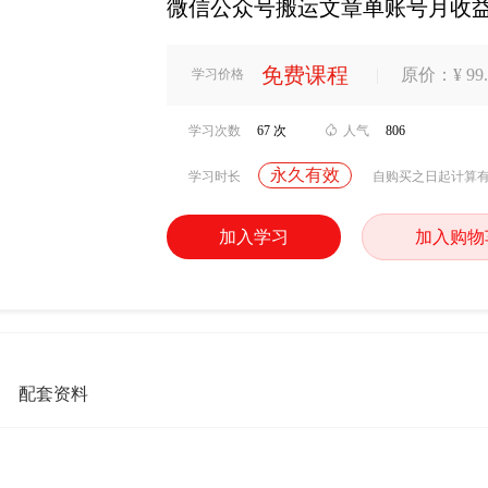
微信公众号搬运文章单账号月收益30
免费课程
|
原价：¥ 99.
学习价格
学习次数
67 次

人气
806
永久有效
学习时长
自购买之日起计算
加入学习
加入购物
配套资料