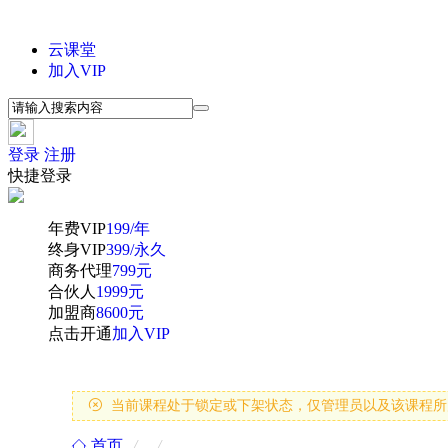
云课堂
加入VIP
登录
注册
快捷登录
年费VIP
199/年
终身VIP
399/永久
商务代理
799元
合伙人
1999元
加盟商
8600元
点击开通
加入VIP

当前课程处于锁定或下架状态，仅管理员以及该课程所
首页
/
/
