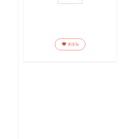

关注Ta