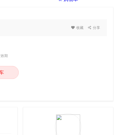

收藏

分享
有效期
车