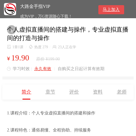
大路金手指VIP
马上加入
成为VIP，万G资源随心下载！
个人虚拟直播间的搭建与操作，专业虚拟直播

间的打造与操作

1章1课
/

热度 279
/

23人正在学
19.90
¥
原价 ¥199.00
学习时效 :
永久有效
|
自购买之日起计算有效期

简介
章节
评价
资料
老师
1.课程介绍：个人专业虚拟直播间的搭建和操作
2.课程特色：通俗易懂、全程协助、持续服务