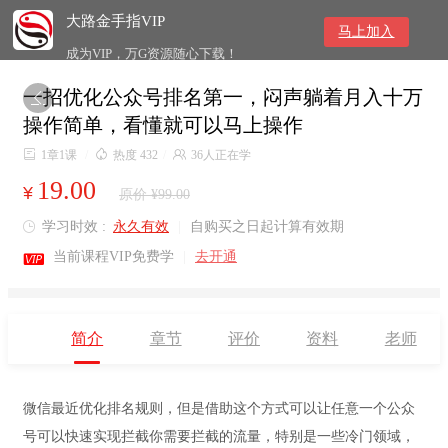
大路金手指VIP
马上加入
成为VIP，万G资源随心下载！
一招优化公众号排名第一，闷声躺着月入十万

操作简单，看懂就可以马上操作

1章1课
/

热度 432
/

36人正在学
19.00
¥
原价 ¥99.00
学习时效 :
永久有效
|
自购买之日起计算有效期


当前课程VIP免费学
|
去开通
简介
章节
评价
资料
老师
微信最近优化排名规则，但是借助这个方式可以让任意一个公众
号可以快速实现拦截你需要拦截的流量，特别是一些冷门领域，