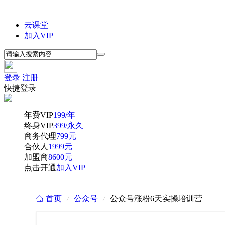
云课堂
加入VIP
登录
注册
快捷登录
年费VIP
199/年
终身VIP
399/永久
商务代理
799元
合伙人
1999元
加盟商
8600元
点击开通
加入VIP
首页
/
公众号
/
公众号涨粉6天实操培训营
