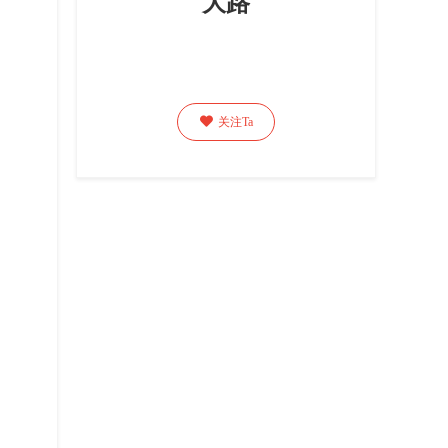
大路

关注Ta