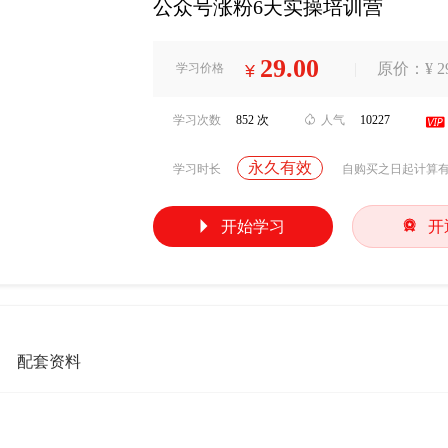
公众号涨粉6天实操培训营
29.00
|
原价：¥ 29
学习价格
¥
学习次数
852 次

人气
10227

永久有效
学习时长
自购买之日起计算


开始学习
开
配套资料