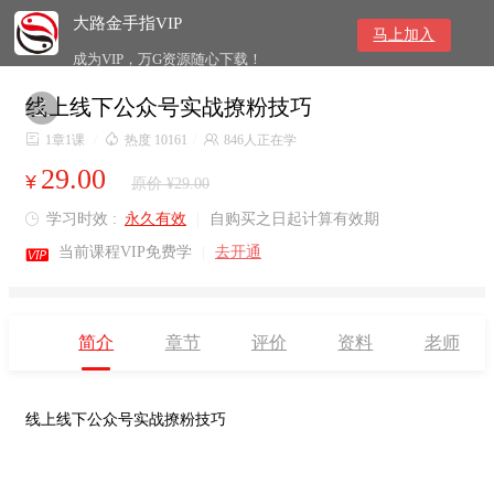
大路金手指VIP
马上加入
成为VIP，万G资源随心下载！
线上线下公众号实战撩粉技巧


1章1课
/

热度 10161
/

846人正在学
29.00
¥
原价 ¥29.00
学习时效 :
永久有效
|
自购买之日起计算有效期


当前课程VIP免费学
|
去开通
简介
章节
评价
资料
老师
线上线下公众号实战撩粉技巧