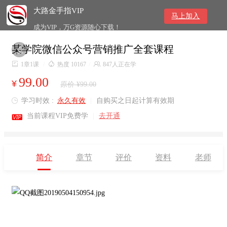
大路金手指VIP
马上加入
成为VIP，万G资源随心下载！
某学院微信公众号营销推广全套课程


1章1课
/

热度 10167
/

847人正在学
99.00
¥
原价 ¥99.00
学习时效 :
永久有效
|
自购买之日起计算有效期


当前课程VIP免费学
|
去开通
简介
章节
评价
资料
老师