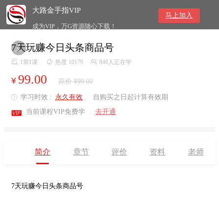
大路金手指VIP
马上加入
成为VIP，万G资源随心下载！
7天玩赚今日头条商品号


1章1课
/

热度 10179
/

848人正在学
99.00
¥
原价 ¥99.00
学习时效 :
永久有效
|
自购买之日起计算有效期


当前课程VIP免费学
|
去开通
简介
章节
评价
资料
老师
7天玩赚今日头条商品号