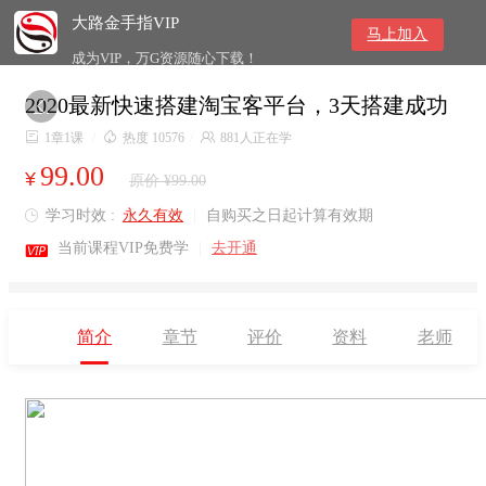
大路金手指VIP
马上加入
成为VIP，万G资源随心下载！
2020最新快速搭建淘宝客平台，3天搭建成功


1章1课
/

热度 10576
/

881人正在学
99.00
¥
原价 ¥99.00
学习时效 :
永久有效
|
自购买之日起计算有效期


当前课程VIP免费学
|
去开通
简介
章节
评价
资料
老师