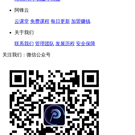
阿锋云
云课堂
免费课程
每日更新
加盟赚钱
关于我们
联系我们
管理团队
发展历程
安全保障
关注我们：微信公众号