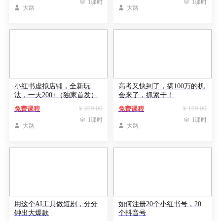

1课时

1课时

大路

大路
小红书虚拟店铺，全新玩
高考又快到了，搞100万的机
法，一天200+（独家首发）
会来了，抓紧干！
¥ 399.00
¥ 199.00
免费课程
免费课程

1课时

1课时

大路

大路
用这个AI工具做短剧，分分
如何注册20个小红书号，20
钟出大爆款
个抖音号