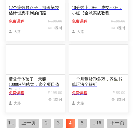
12个搞钱野路子，抓破脑袋
10分钟上20粉，成交500+，
估计也想不到的门路
小红书全域实战教程
¥ 199.00
¥ 199.00
免费课程
免费课程

1课时

1课时

大路

大路
带父母体验了一天赚
一个月带货70多万，养生书
10000+的感觉，这个项目值
单玩法全解析
得上手
¥ 199.00
¥ 99.00
免费课程
免费课程

1课时

1课时

大路

大路
1 ..
上一页
2
3
4
5
.. 16
下一页