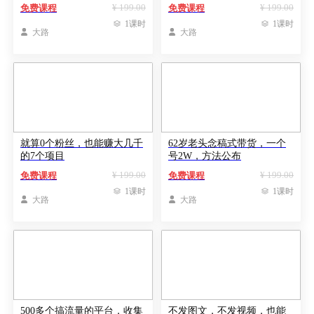
¥ 199.00
¥ 199.00
免费课程
免费课程

1课时

1课时

大路

大路
就算0个粉丝，也能赚大几千
62岁老头念稿式带货，一个
的7个项目
号2W，方法公布
¥ 199.00
¥ 199.00
免费课程
免费课程

1课时

1课时

大路

大路
500多个搞流量的平台，收集
不发图文，不发视频，也能