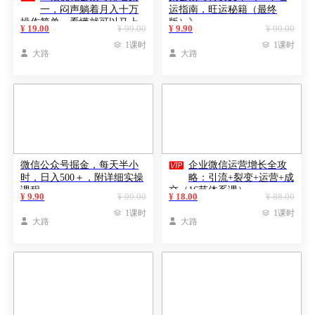
一，闷声躺着月入十万
运指南，旺运秘籍（最终
操作简单，看懂就可以马上
版）》
¥ 19.00
¥ 99.00
¥ 9.90
¥ 99.00
操作

1课时

1课时

大路

大路

微信公众号掘金，每天半小
企业微信运营增长全攻
时，日入500＋，附详细实操
略：引流+裂变+运营+成
课程
交（16节体系课）
¥ 9.90
¥ 99.00
¥ 18.00
¥ 88.00

1课时

1课时

大路

大路