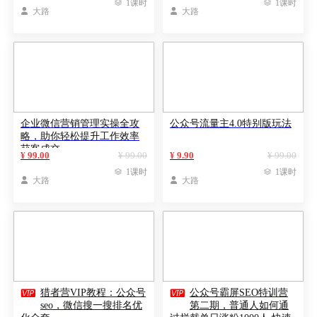

1课时

1课时

大路

大路
企业微信营销管理实操全攻
公众号流量主4.0特别版玩法
略，助你轻松提升工作效率
获客成交
¥ 99.00
¥ 99.00
¥ 9.90
¥ 99.00

1课时

1课时

大路

大路


猎者营VIP教程：公众号
公众号霸屏SEO特训营
seo，微信搜一搜排名优
第二期，普通人如何通