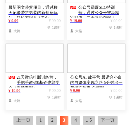

最新图文带货项目，通过聊
公众号霸屏SEO特训
天记录带货男装的新创意玩
营，通过公众号被动精
法，轻松实现月入2W+
准引流，三天吸粉6000人
¥ 9.90
¥ 99.00
¥ 19.00
¥ 99.00

1课时

1课时

大路

大路

21天微信排版训练营，
公众号AI 故事营 最适合小白
手把手教你0基础也能学
的自媒体变现之路 5分钟出一
会（视频课程）
篇爆文故事 全流程
¥ 19.90
¥ 99.00
¥ 9.90
¥ 99.00

1课时

1课时

大路

大路
上一页
1
2
3
4
.. 5
下一页