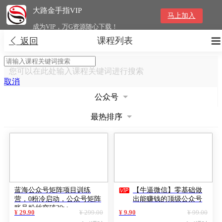
大路金手指VIP
马上加入
成为VIP，万G资源随心下载！
课程列表


返回
您可以在此处输入课程关键词进行搜索
取消
公众号
最热排序

蓝海公众号矩阵项目训练
【牛逼微信】零基础做
营，0粉冷启动，公众号矩阵
出能赚钱的顶级公众号
账号粉丝突破30w
¥ 29.90
¥ 299.00
¥ 9.90
¥ 99.00