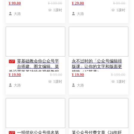
化全套
过拦截单日涨粉1000人 快速
¥ 99.00
¥ 199.00
¥ 29.00
¥ 99.00
赚钱

1课时

1课时

大路

大路

零基础教会你公众号平
永不过时的「公众号编辑排
台搭建、图文编辑、菜
版课」让你的文字和版面更
单设置等基础操作视频教程
精致（15节课）
¥ 19.90
¥ 99.00
¥ 19.90
¥ 199.00

1课时

1课时

大路

大路

一招优化公众号排名第
某公众号付费文章《24年旺