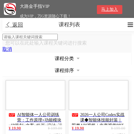
大路金手指VIP
马上加入
成为VIP，万G资源随心下载！
课程列表


返回
您可以在此处输入课程关键词进行搜索
取消
课程分类
课程排序


AI智能体一人公司训练
2026一人公司Codex实战
营：工作原理×功能模块
课◆智能体技能封装｜
×IP策划×文案×绘画×设计×运
即梦API视频｜电商视觉PPT
¥ 19.90
¥ 199.00
¥ 19.90
¥ 199.00
营×算法×直播×Codex一站式
自动化全套实操教学