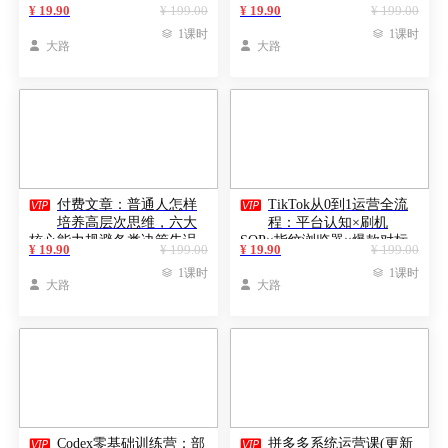
程：自动批量化制作，挑战
固内在秩序提升自身气场
¥ 19.90
¥ 199.00
¥ 19.90
¥ 199.00
一人一天一部剧！

1课时

1课时

大路

大路


付费文章：普通人怎样
TikTok从0到1运营全流
培养高层次思维，六大
程：平台认知×刷机
核心能力规避各类决策失误
SOP×指纹浏览器×爆款对标
¥ 19.90
¥ 199.00
¥ 19.90
¥ 199.00
×Kalodata选品×店铺后台×达

1课时

1课时
人建联

大路

大路


Codex零基础训练营：部
拼多多系统运营课(更新