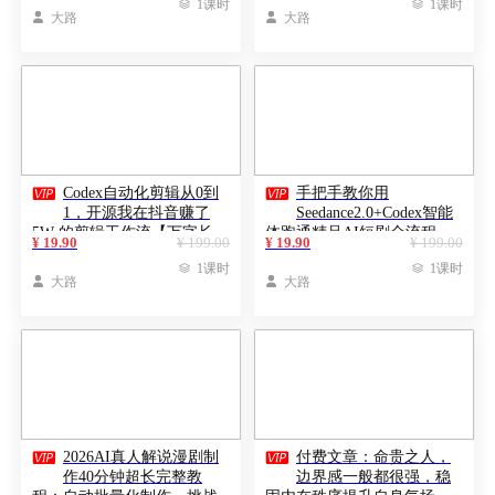

1课时

1课时
教学

大路

大路


Codex自动化剪辑从0到
手把手教你用
1，开源我在抖音赚了
Seedance2.0+Codex智能
5W 的剪辑工作流【万字长
体跑通精品AI短剧全流程
¥ 19.90
¥ 199.00
¥ 19.90
¥ 199.00
文】
（附3种skill技能）

1课时

1课时

大路

大路


2026AI真人解说漫剧制
付费文章：命贵之人，
作40分钟超长完整教
边界感一般都很强，稳