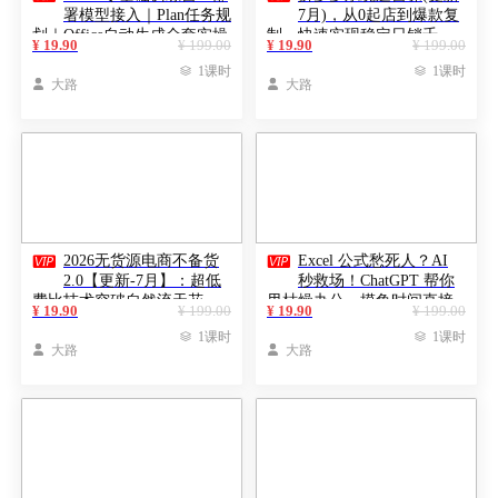
署模型接入｜Plan任务规
7月)，从0起店到爆款复
划｜Office自动生成全套实操
制，快速实现稳定日销千
¥ 19.90
¥ 199.00
¥ 19.90
¥ 199.00
教学
单，月利润破5万

1课时

1课时

大路

大路


2026无货源电商不备货
Excel 公式愁死人？AI
2.0【更新-7月】：超低
秒救场！ChatGPT 帮你
费比技术突破自然流天花
甩枯燥办公，摸鱼时间直接
¥ 19.90
¥ 199.00
¥ 19.90
¥ 199.00
板，单店月利润1-3万元
翻倍【原创双语字幕】

1课时

1课时

大路

大路