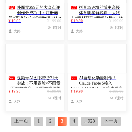


外面卖299元的大众点评
抖音39W粉丝博主亲授
创作分成项目：注册养
体育明星解说课：人物
号×开通分成×打卡激活×AI批
志×素材获取×新闻分析×人物
¥ 19.90
¥ 199.00
¥ 19.90
¥ 199.00
量笔记×次日见收益，月入
故事×专业配音×精选独家×单

1课时

1课时
1w+
日收益1k+

大路

大路


视频号AI图书带货21天
AI自动化动漫制作！
实战：不用露脸×不囤货
Claude Fable 5接入
×不发愁内容，AI写文案做视
Higgsfield MCP，直接生成完
¥ 19.90
¥ 199.00
¥ 19.90
¥ 199.00
频挂小黄车，佣金50%+爆单
整创意内容

1课时

1课时

大路

大路
上一页
1
2
3
4
.. 928
下一页